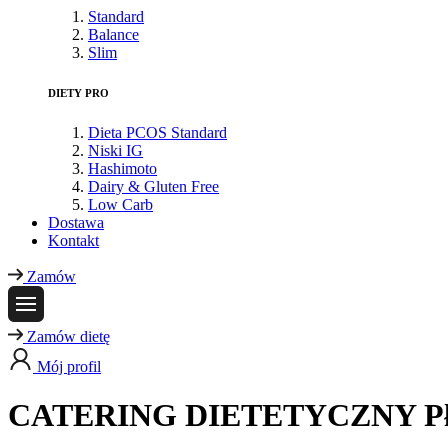
Standard
Balance
Slim
DIETY PRO
Dieta PCOS Standard
Niski IG
Hashimoto
Dairy & Gluten Free
Low Carb
Dostawa
Kontakt
Zamów
Zamów dietę
Mój profil
CATERING DIETETYCZNY
P