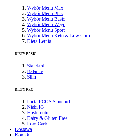
Wybór Menu Max
Wybór Menu Plus
Wybór Menu Basic
Wybór Menu Wege
Wybór Menu Sport
Wybór Menu Keto & Low Carb
Dieta Letnia
DIETY BASIC
Standard
Balance
Slim
DIETY PRO
Dieta PCOS Standard
Niski IG
Hashimoto
Dairy & Gluten Free
Low Carb
Dostawa
Kontakt