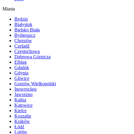
Miasta
Będzin
Białystok
Bielsko Biała
Bydgoszcz
Chorzów
Czeladź
Częstochowa
Dąbrowa Górnicza
Elbląg
Gdańsk
Gdynia
Gliwice
Gorzów Wielkopolski
Inowrocław
Jaworzno
Kalisz
Katowice
Kielce
Koszalin
Kraków
Łódź
Lublin