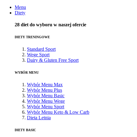
Menu
Diety
28 diet do wyboru w naszej ofercie
DIETY TRENINGOWE
Standard Sport
Wege Sport
Dairy & Gluten Free Sport
WYBÓR MENU
Wybór Menu Max
Wybór Menu Plus
Wybór Menu Basic
Wybór Menu Wege
Wybór Menu Sport
Wybór Menu Keto & Low Carb
Dieta Letnia
DIETY BASIC