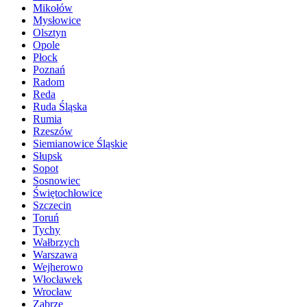
Mikołów
Mysłowice
Olsztyn
Opole
Płock
Poznań
Radom
Reda
Ruda Śląska
Rumia
Rzeszów
Siemianowice Śląskie
Słupsk
Sopot
Sosnowiec
Świętochłowice
Szczecin
Toruń
Tychy
Wałbrzych
Warszawa
Wejherowo
Włocławek
Wrocław
Zabrze