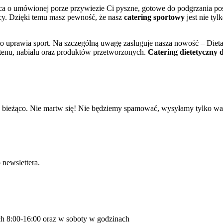
wca o umówionej porze przywiezie Ci pyszne, gotowe do podgrzania po
acy. Dzięki temu masz pewność, że nasz
catering sportowy
jest nie ty
to uprawia sport. Na szczególną uwagę zasługuje nasza nowość – Diet
lutenu, nabiału oraz produktów przetworzonych.
Catering dietetyczny 
 na bieżąco. Nie martw się! Nie będziemy spamować, wysyłamy tylko wa
o newslettera.
ch 8:00-16:00 oraz w soboty w godzinach