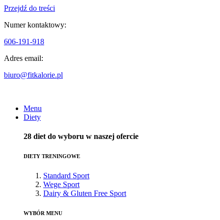
Przejdź do treści
Numer kontaktowy:
606-191-918
Adres email:
biuro@fitkalorie.pl
Menu
Diety
28 diet do wyboru w naszej ofercie
DIETY TRENINGOWE
Standard Sport
Wege Sport
Dairy & Gluten Free Sport
WYBÓR MENU